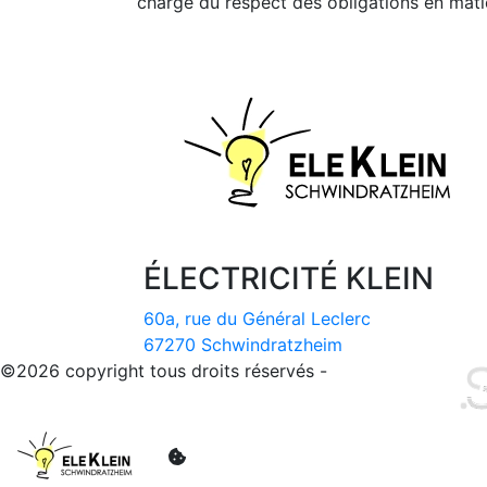
charge du respect des obligations en mati
ÉLECTRICITÉ KLEIN
60a, rue du Général Leclerc
67270 Schwindratzheim
©2026 copyright tous droits réservés -
Site réalisé par